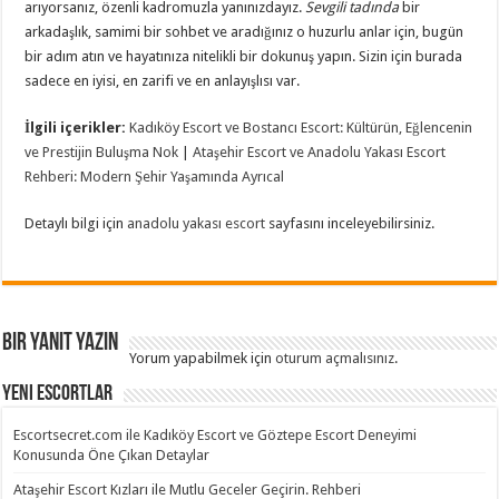
arıyorsanız, özenli kadromuzla yanınızdayız.
Sevgili tadında
bir
arkadaşlık, samimi bir sohbet ve aradığınız o huzurlu anlar için, bugün
bir adım atın ve hayatınıza nitelikli bir dokunuş yapın. Sizin için burada
sadece en iyisi, en zarifi ve en anlayışlısı var.
İlgili içerikler:
Kadıköy Escort ve Bostancı Escort: Kültürün, Eğlencenin
ve Prestijin Buluşma Nok
|
Ataşehir Escort ve Anadolu Yakası Escort
Rehberi: Modern Şehir Yaşamında Ayrıcal
Detaylı bilgi için
anadolu yakası escort
sayfasını inceleyebilirsiniz.
Bir yanıt yazın
Yorum yapabilmek için
oturum açmalısınız
.
Yeni Escortlar
Escortsecret.com ile Kadıköy Escort ve Göztepe Escort Deneyimi
Konusunda Öne Çıkan Detaylar
Ataşehir Escort Kızları ile Mutlu Geceler Geçirin. Rehberi