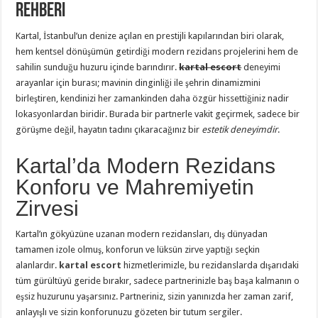
Rehberi
Kartal, İstanbul’un denize açılan en prestijli kapılarından biri olarak,
hem kentsel dönüşümün getirdiği modern rezidans projelerini hem de
sahilin sunduğu huzuru içinde barındırır.
kartal escort
deneyimi
arayanlar için burası; mavinin dinginliği ile şehrin dinamizmini
birleştiren, kendinizi her zamankinden daha özgür hissettiğiniz nadir
lokasyonlardan biridir. Burada bir partnerle vakit geçirmek, sadece bir
görüşme değil, hayatın tadını çıkaracağınız bir
estetik deneyimdir
.
Kartal’da Modern Rezidans
Konforu ve Mahremiyetin
Zirvesi
Kartal’ın gökyüzüne uzanan modern rezidansları, dış dünyadan
tamamen izole olmuş, konforun ve lüksün zirve yaptığı seçkin
alanlardır.
kartal escort
hizmetlerimizle, bu rezidanslarda dışarıdaki
tüm gürültüyü geride bırakır, sadece partnerinizle baş başa kalmanın o
eşsiz huzurunu yaşarsınız. Partneriniz, sizin yanınızda her zaman zarif,
anlayışlı ve sizin konforunuzu gözeten bir tutum sergiler.