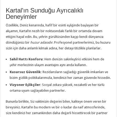
Kartal’ın Sunduğu Ayrıcalıklı
Deneyimler
Özellikle, Deniz kenarında, hafif bir esinti eşliğinde başlayan bir
akşamın, Kartal’ın nezih bir noktasındaki farklı bir ortamda devam
ettiğini hayal edin. Bu, şehrin gürültüsünden kaçıp kendi dünyanıza
döndüğünüz bir
huzur adasıdır
. Profesyonel partnerlerimiz, bu huzuru
sizin için daha anlamlı kılmak adına, her detayı titizlikle planlarlar.
Sahil Hattı Konforu:
Hem denizin sakinleştirici etkisini hem de
şehir merkezinin ulaşım avantajını aynı anda kullanın.
Kusursuz Güvenlik:
Rezidansların sağladığı güvenlik imkanları ve
bizim gizlilik politikalarımızla, kendinizi her zaman güvende hissedin.
Vizyoner Eşlikçiler:
Sosyal zekası yüksek, nezaketli ve her türlü
ortama uyum sağlayabilen partnerler.
Bununla birlikte, Siz vaktinizin değerini bilen, kaliteye önem veren bir
bireysiniz. Kartal’ın bu modern ve bir o kadar da naif atmosferinde,
size kendinizi her zamankinden daha değerli hissettirecek bir partner